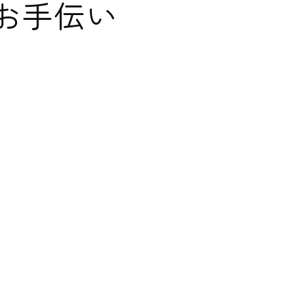
お手伝い
お手伝い
場!!