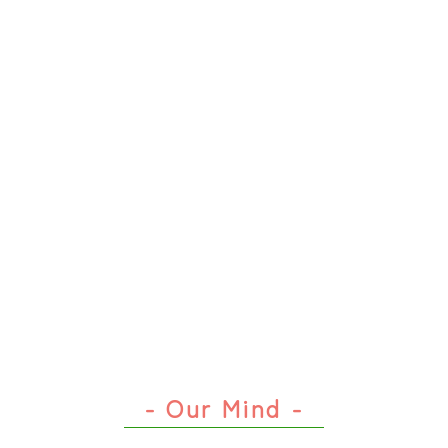
って
出なかったらど
- Our Mind -
- Our Mind -