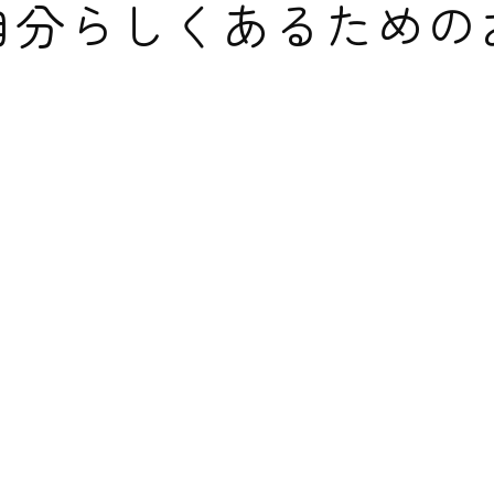
自分らしく
自分らしく
あるための
あるための
な
悩みを解決
して新登