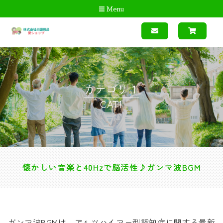
Menu
カテゴリ１
CAT1
懐かしい音楽と40Hzで脳活性♪ガンマ波BGM
ガンマ波BGMは、アルツハイマー型認知症に関する最新