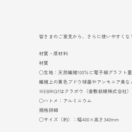
皆さまのご意見から、さらに使いやすくな
材質・原材料
材質
○生地：天然繊維100％に電子線グラフト重
繊維上の黄色ブドウ球菌やアンモニア臭な
※EBRIQ?はクラボウ（倉敷紡績株式会社
○ハトメ：アルミニウム
規格詳細
○サイズ（約）：幅400×高さ340mm