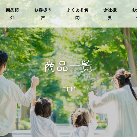
商品紹
お客様の
よくある質
会社概
お
介
声
問
要
商品一覧
ITEM