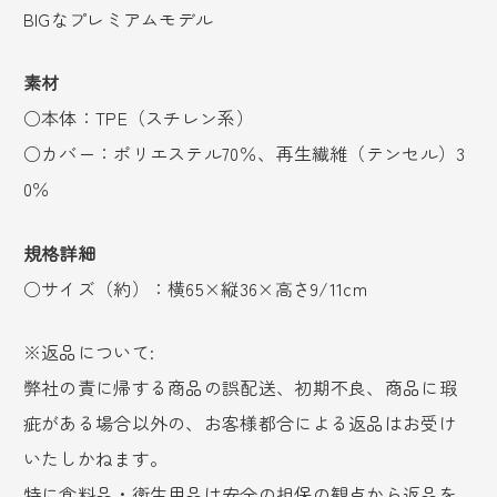
BIGなプレミアムモデル
素材
○本体：TPE（スチレン系）
○カバー：ポリエステル70％、再生繊維（テンセル）3
0％
規格詳細
○サイズ（約）：横65×縦36×高さ9/11cm
※返品について:
弊社の責に帰する商品の誤配送、初期不良、商品に瑕
疵がある場合以外の、お客様都合による返品はお受け
いたしかねます。
特に食料品・衛生用品は安全の担保の観点から返品を