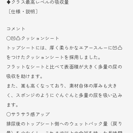
♦クラス最高レベルの吸収量
［仕様・説明］
コメント
○凹凸クッションシート
トップシートには、厚く柔らかなエアースルーに凹凸
をつけたクッションシートを採用しました。
フラットなシートと比べて表面積が大きく多量の尿の
吸収を助けます。
また、嵩も高くなっており、素材自体の厚みも大き
く、スポンジのようにぐんぐんと多量の尿を吸い込み
ます。
○サラサラ感アップ
排尿後のトップシート側へのウェットバック量（戻り
量）を少なくし、これまで以上の余裕を持った長時間