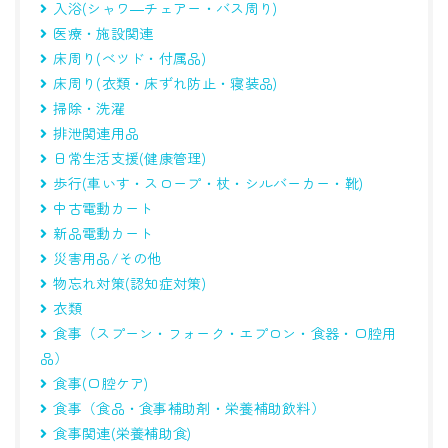
入浴(シャワ―チェアー・バス周り)
医療・施設関連
床周り(べツド・付属品)
床周り(衣類・床ずれ防止・寝装品)
掃除・洗濯
排泄関連用品
日常生活支援(健康管理)
歩行(車いす・スロープ・杖・シルバーカー・靴)
中古電動カート
新品電動カート
災害用品/その他
物忘れ対策(認知症対策)
衣類
食事（スプーン・フォーク・エプロン・食器・口腔用
品）
食事(口腔ケア)
食事（食品・食事補助剤・栄養補助飲料）
食事関連(栄養補助食)