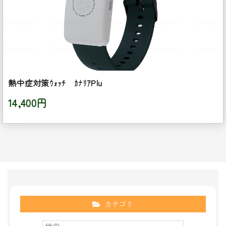
熱中症対策ｳｫｯﾁ ｶﾅﾘｱPlu
14,400円
カテゴリ