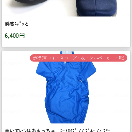
瞬感ｽﾎﾟｯと
6,400円
歩行(車いす・スロープ・杖・シルバーカー・靴)
車いすﾚｲﾝはおるっちゃ ｺｰﾄﾀｲﾌﾟ // ﾌﾞﾙｰ // ﾌﾘｰ