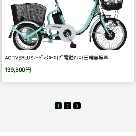
ACTIVEPLUSﾉｰﾊﾟﾝｸﾛｰﾀｲﾌﾟ電動ｱｼｽﾄ三輪自転車
199,800円
1
2
3