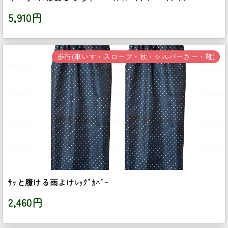
5,910円
歩行(車いす・スロープ・杖・シルバーカー・靴)
ｻｯと履ける雨よけﾚｯｸﾞｶﾊﾞｰ
2,460円