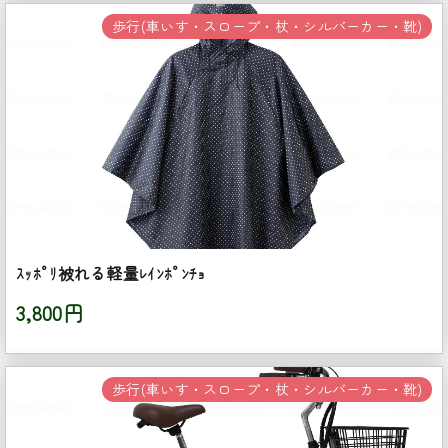
歩行(車いす・スロープ・杖・シルバーカー・靴)
ｽｯﾎﾟﾘ被れる軽量ﾚｲﾝﾎﾟﾝﾁｮ
3,800円
歩行(車いす・スロープ・杖・シルバーカー・靴)