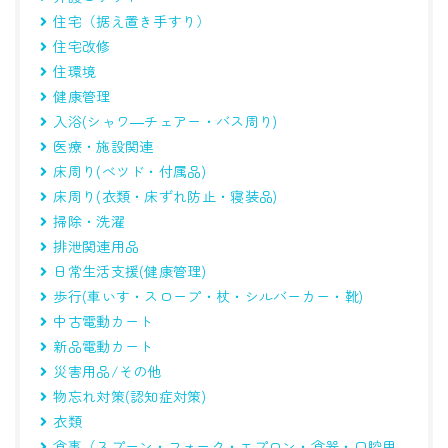
住宅（据え置き手すり）
住宅改修
住環境
健康管理
入浴(シャワ―チェアー・バス周り)
医療・施設関連
床周り(べツド・付属品)
床周り(衣類・床ずれ防止・寝装品)
掃除・洗濯
排泄関連用品
日常生活支援(健康管理)
歩行(車いす・スロープ・杖・シルバーカー・靴)
中古電動カート
新品電動カート
災害用品/その他
物忘れ対策(認知症対策)
衣類
食事（スプーン・フォーク・エプロン・食器・口腔用