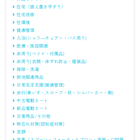
住宅（据え置き手すり）
住宅改修
住環境
健康管理
入浴(シャワ―チェアー・バス周り)
医療・施設関連
床周り(べツド・付属品)
床周り(衣類・床ずれ防止・寝装品)
掃除・洗濯
排泄関連用品
日常生活支援(健康管理)
歩行(車いす・スロープ・杖・シルバーカー・靴)
中古電動カート
新品電動カート
災害用品/その他
物忘れ対策(認知症対策)
衣類
食事（スプーン・フォーク・エプロン・食器・口腔用